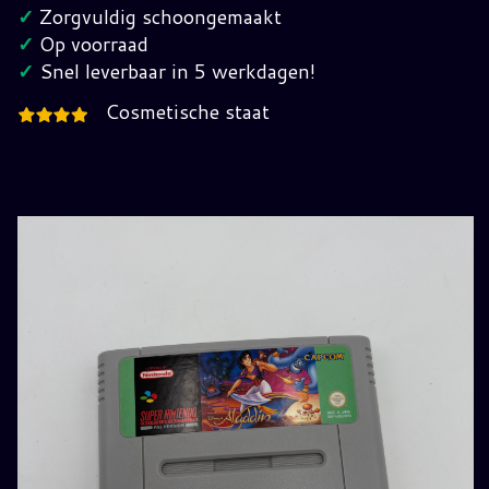
(NOE)
✓
Zorgvuldig schoongemaakt
hoeveelheid
✓
Op voorraad
✓
Snel leverbaar in 5 werkdagen!
Cosmetische staat