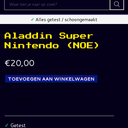
Producten
zoeken
✓
Alles getest / schoongemaakt
Aladdin Super
Nintendo (NOE)
€
20,00
TOEVOEGEN AAN WINKELWAGEN
1 op voorraad
Aladdin
Super
Nintendo
✓
Getest