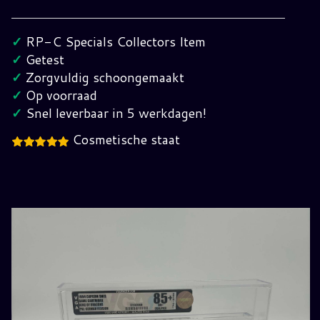
of
Dragons
✓
RP-C Specials Collectors Item
Super
✓
Getest
Nintendo
✓
Zorgvuldig schoongemaakt
(Gegradeerd
✓
Op voorraad
85
✓
Snel leverbaar in 5 werkdagen!
NM+)
Cosmetische staat
hoeveelheid