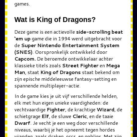
games.
Wat is King of Dragons?
Deze game is een actievolle
side-scrolling beat
‘em up
game die in 1994 werd uitgebracht voor
de
Super Nintendo Entertainment System
(SNES)
. Oorspronkelijk ontwikkeld door
Capcom.
De beroemde ontwikkelaar achter
klassieke titels zoals
Street Fighter
en
Mega
Man
, staat
King of Dragons
staat bekend om
zijn epische middeleeuwse fantasy-setting en
spannende multiplayer-actie.
In de game kies je uit vijf verschillende helden,
elk met hun eigen unieke vaardigheden: de
vechtvaardige
Fighter
, de krachtige
Wizard
, de
schietgrage
Elf
, de sluwe
Cleric
, en de taaie
Dwarf
. Je vecht je een weg door verschillende
niveaus, waarbij je het opneemt tegen hordes
vijanden, zoals draken, orcs, en goblins. Met zijn