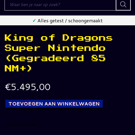
Producten
zoeken
✓
Alles getest / schoongemaakt
King of Dragons
Super Nintendo
(Gegradeerd 85
NM+)
€
5.495,00
TOEVOEGEN AAN WINKELWAGEN
1 op voorraad
King