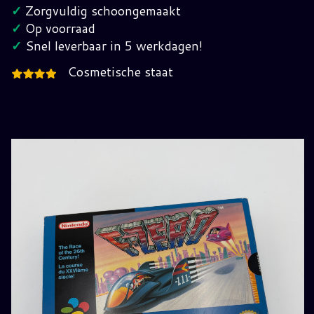
Nintendo
✓
Zorgvuldig schoongemaakt
(FAH)
✓
Op voorraad
hoeveelheid
✓
Snel leverbaar in 5 werkdagen!
Cosmetische staat