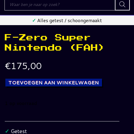
Producten
zoeken
✓
Alles getest / schoongemaakt
F-Zero Super
Nintendo (FAH)
€
175,00
TOEVOEGEN AAN WINKELWAGEN
1 op voorraad
F-
Zero
Super
✓
Getest