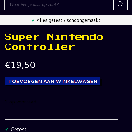
Producten
zoeken
✓
Alles getest / schoongemaakt
Super Nintendo
Controller
€
19,50
TOEVOEGEN AAN WINKELWAGEN
1 op voorraad
Super
Nintendo
Controller
✓
Getest