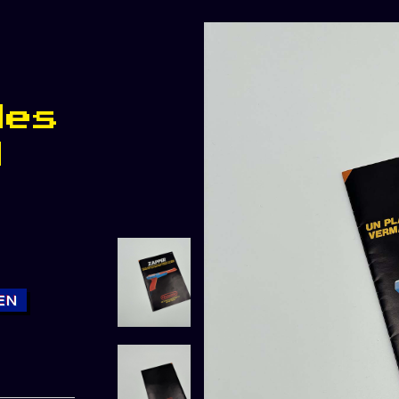
Nes
H
EN