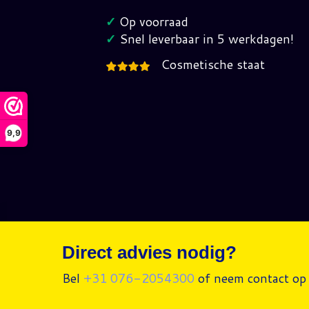
Zapper
✓
Op voorraad
FAH
✓
Snel leverbaar in 5 werkdagen!
Pal-
Cosmetische staat
B
hoeveelheid
9,9
Direct advies nodig?
Bel
+31 076-2054300
of neem contact op 