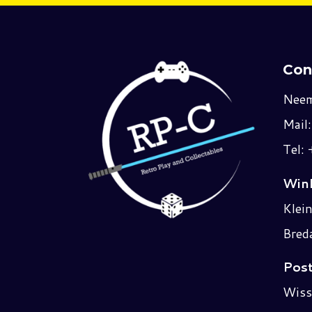
Con
Neem
Mail
Tel:
Wink
Klei
Bred
Post
Wiss