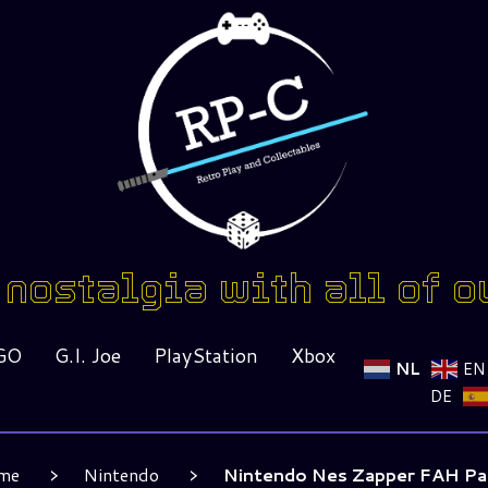
nostalgia with all of o
GO
G.I. Joe
PlayStation
Xbox
NL
EN
DE
me
Nintendo
Nintendo Nes Zapper FAH Pa