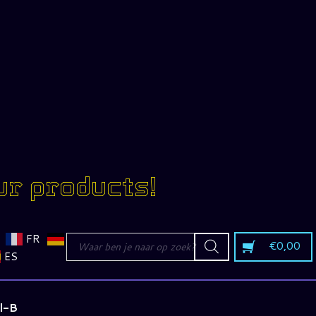
ur products!
Producten
FR
€
0,00
zoeken
ES
l-B