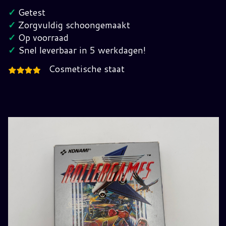
Nes
✓
Getest
(FRA)
✓
Zorgvuldig schoongemaakt
hoeveelheid
✓
Op voorraad
✓
Snel leverbaar in 5 werkdagen!
Cosmetische staat