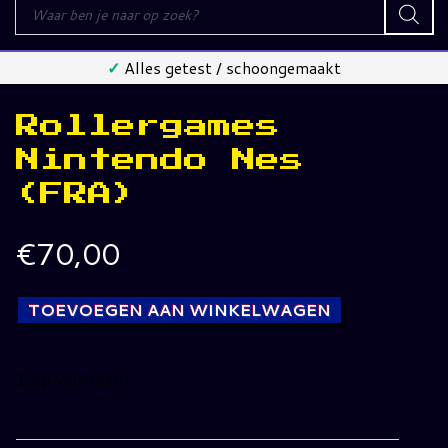
Producten
zoeken
✓
Alles getest / schoongemaakt
Rollergames
Nintendo Nes
(FRA)
€
70,00
TOEVOEGEN AAN WINKELWAGEN
1 op voorraad
Rollergames
Nintendo