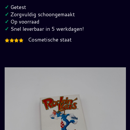
Nintendo
✓
Getest
Nes
✓
Zorgvuldig schoongemaakt
(FRG)
✓
Op voorraad
hoeveelheid
✓
Snel leverbaar in 5 werkdagen!
Cosmetische staat