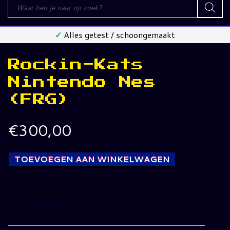
Producten
zoeken
✓
Alles getest / schoongemaakt
Rockin-Kats
Nintendo Nes
(FRG)
€
300,00
TOEVOEGEN AAN WINKELWAGEN
1 op voorraad
Rockin-
Kats