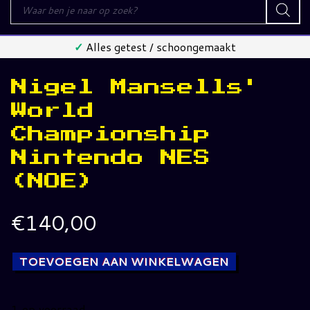
Producten
zoeken
✓
Alles getest / schoongemaakt
Nigel Mansells'
World
Championship
Nintendo NES
(NOE)
€
140,00
TOEVOEGEN AAN WINKELWAGEN
1 op voorraad