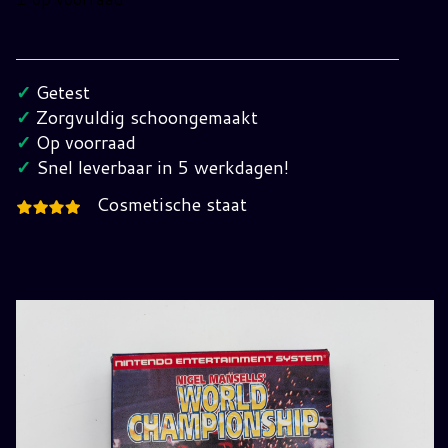
Nigel
Mansells'
World
✓
Getest
Championship
✓
Zorgvuldig schoongemaakt
Nintendo
✓
Op voorraad
NES
✓
Snel leverbaar in 5 werkdagen!
(NOE)
Cosmetische staat
hoeveelheid