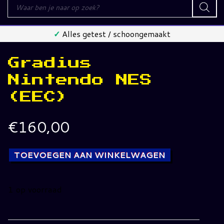
Producten
zoeken
✓
Alles getest / schoongemaakt
Gradius
Nintendo NES
(EEC)
€
160,00
TOEVOEGEN AAN WINKELWAGEN
1 op voorraad
Gradius
Nintendo