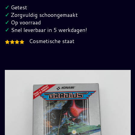
NES
✓
Getest
(EEC)
✓
Zorgvuldig schoongemaakt
hoeveelheid
✓
Op voorraad
✓
Snel leverbaar in 5 werkdagen!
Cosmetische staat