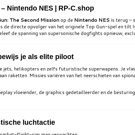
 – Nintendo NES | RP-C.shop
un: The Second Mission
op de
Nintendo NES
is terug – 
 de directe opvolger van het originele Top Gun-spel en tilt 
beleef de spanning van supersonische dogfights opnieuw, exclu
ijs je als elite piloot
ke jets, helikopters en zelfs futuristische superwapens. Je v
aan raketten. Missies variëren van het neerschieten van spion
ameplay vloeiender, de graphics gedetailleerder en de besturi
tische luchtactie
e combat-flight-sim mag verwachten: