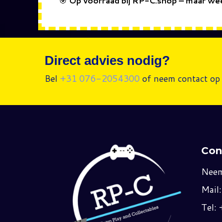
🎯
Op voorraad bij RP-C.shop – maar wees
Direct advies nodig?
Bel
+31 076-2054300
of neem contact op 
Con
Neem
Mail
Tel: