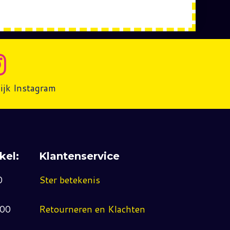
ijk Instagram
kel:
Klantenservice
0
Ster betekenis
:00
Retourneren en Klachten