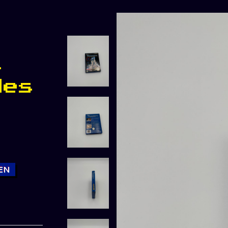
s
Nes
EN