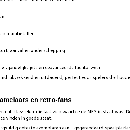
en
en munitieteller
cort, aanval en onderschepping
e vijandelijke jets en geavanceerde luchtafweer
ndrukwekkend en uitdagend, perfect voor spelers die houden 
amelaars en retro-fans
een cultklassieker die laat zien waartoe de NES in staat was.
te vinden in goede staat.
zorgvuldig geteste exemplaren aan – gegarandeerd speelplezie