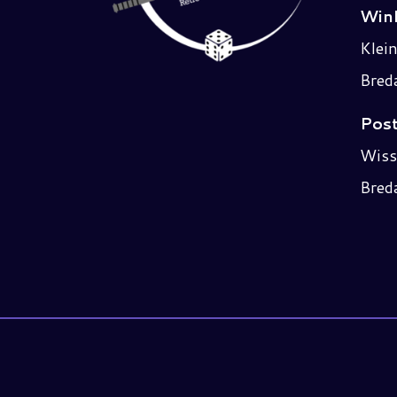
Wink
Klei
Bred
Post
Wiss
Bred