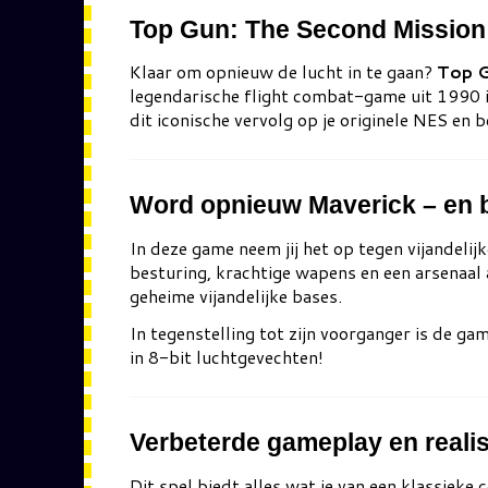
Top Gun: The Second Mission
Klaar om opnieuw de lucht in te gaan?
Top G
legendarische flight combat-game uit 1990 is
dit iconische vervolg op je originele NES en 
Word opnieuw Maverick – en bew
In deze game neem jij het op tegen vijandelij
besturing, krachtige wapens en een arsenaal 
geheime vijandelijke bases.
In tegenstelling tot zijn voorganger is de g
in 8-bit luchtgevechten!
Verbeterde gameplay en realis
Dit spel biedt alles wat je van een klassiek