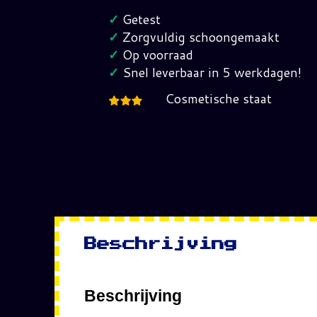
Nintendo
✓
Getest
Nes
✓
Zorgvuldig schoongemaakt
(FRA)
✓
Op voorraad
hoeveelheid
✓
Snel leverbaar in 5 werkdagen!
Cosmetische staat
Beschrijving
Beschrijving