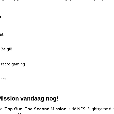
?
at
 België
 retro gaming
kers
Mission vandaag nog!
ie.
Top Gun: The Second Mission
is dé NES-flightgame die