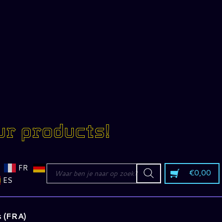
ur products!
Producten
FR
€
0,00
zoeken
ES
 (FRA)