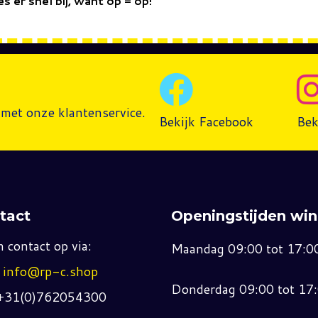
 er snel bij, want op = op!
met onze klantenservice.
Bekijk Facebook
Bek
tact
Openingstijden win
 contact op via:
Maandag 09:00 tot 17:0
:
info@rp-c.shop
Donderdag 09:00 tot 17
 +31(0)762054300