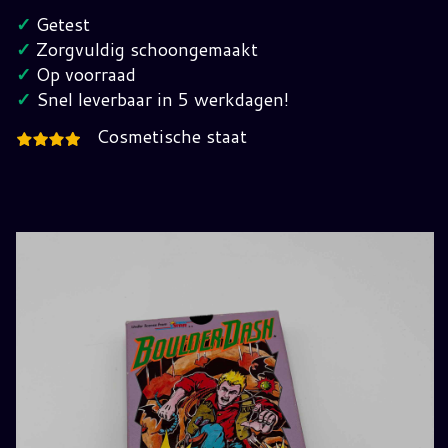
Nintendo
✓
Getest
Nes
✓
Zorgvuldig schoongemaakt
(FRA)
✓
Op voorraad
hoeveelheid
✓
Snel leverbaar in 5 werkdagen!
Cosmetische staat