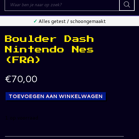
Producten
zoeken
✓
Alles getest / schoongemaakt
Boulder Dash
Nintendo Nes
(FRA)
€
70,00
TOEVOEGEN AAN WINKELWAGEN
1 op voorraad
Boulder
Dash