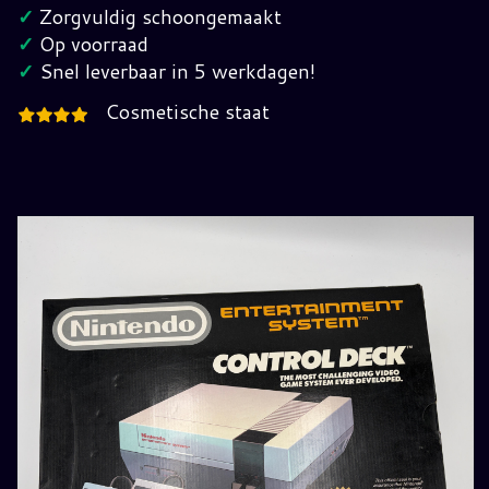
set
✓
Zorgvuldig schoongemaakt
hoeveelheid
✓
Op voorraad
✓
Snel leverbaar in 5 werkdagen!
Cosmetische staat