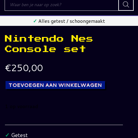
Producten
zoeken
✓
Alles getest / schoongemaakt
Nintendo Nes
Console set
€
250,00
TOEVOEGEN AAN WINKELWAGEN
1 op voorraad
Nintendo
Nes
Console
✓
Getest