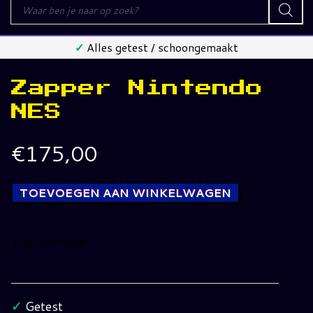
Producten
zoeken
✓
Alles getest / schoongemaakt
Zapper Nintendo
NES
€
175,00
TOEVOEGEN AAN WINKELWAGEN
1 op voorraad
Zapper
Nintendo
NES
✓
Getest