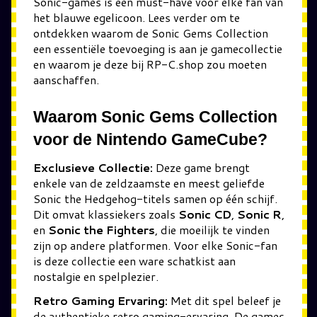
Sonic-games is een must-have voor elke fan van
het blauwe egelicoon. Lees verder om te
ontdekken waarom de Sonic Gems Collection
een essentiële toevoeging is aan je gamecollectie
en waarom je deze bij RP-C.shop zou moeten
aanschaffen.
Waarom Sonic Gems Collection
voor de Nintendo GameCube?
Exclusieve Collectie:
Deze game brengt
enkele van de zeldzaamste en meest geliefde
Sonic the Hedgehog-titels samen op één schijf.
Dit omvat klassiekers zoals
Sonic CD
,
Sonic R
,
en
Sonic the Fighters
, die moeilijk te vinden
zijn op andere platformen. Voor elke Sonic-fan
is deze collectie een ware schatkist aan
nostalgie en spelplezier.
Retro Gaming Ervaring:
Met dit spel beleef je
de authentieke retro gaming-ervaring. De games