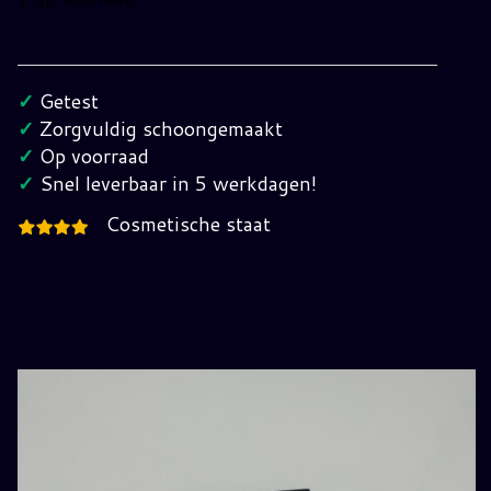
Sonic
Gems
Collection
✓
Getest
Nintendo
✓
Zorgvuldig schoongemaakt
GameCube
✓
Op voorraad
(Pal)
✓
Snel leverbaar in 5 werkdagen!
UKV
Cosmetische staat
hoeveelheid