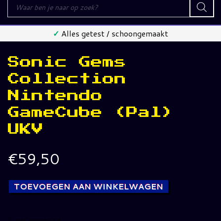
Producten
zoeken
✓
Alles getest / schoongemaakt
Sonic Gems
Collection
Nintendo
GameCube (Pal)
UKV
€
59,50
TOEVOEGEN AAN WINKELWAGEN
1 op voorraad