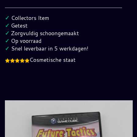
Tactics
Nintendo
✓
Collectors Item
GameCube
✓
Getest
(UKV)
✓
Zorgvuldig schoongemaakt
(Sealed)
✓
Op voorraad
hoeveelheid
✓
Snel leverbaar in 5 werkdagen!
Cosmetische staat