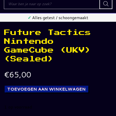
Producten
zoeken
✓
Alles getest / schoongemaakt
Future Tactics
Nintendo
GameCube (UKV)
(Sealed)
€
65,00
TOEVOEGEN AAN WINKELWAGEN
1 op voorraad
Future