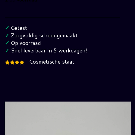
Def
Jam
Vendetta
✓
Getest
Nintendo
✓
Zorgvuldig schoongemaakt
Gamecube
✓
Op voorraad
(PAL)
✓
Snel leverbaar in 5 werkdagen!
EUR
Cosmetische staat
hoeveelheid