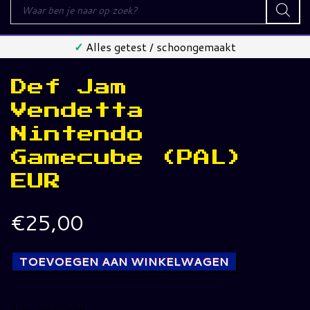
Producten
zoeken
✓
Alles getest / schoongemaakt
Def Jam
Vendetta
Nintendo
Gamecube (PAL)
EUR
€
25,00
TOEVOEGEN AAN WINKELWAGEN
1 op voorraad