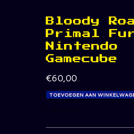
Bloody Ro
Primal Fu
Nintendo
Gamecube
€
60,00
TOEVOEGEN AAN WINKELWAG
1 op voorraad
Bloody
Roar