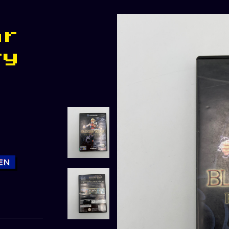
ar
ry
EN