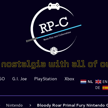
nostalgia with all of o
GO
G.I. Joe
PlayStation
Xbox
NL
EN
DE
Nintendo
Bloody Roar Primal Fury Nintendo