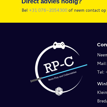
Direct advies nodig?
Bel
+31 076-2054300
of neem contact op 
Con
Neem
Mail
Tel:
Wink
Klei
Bred