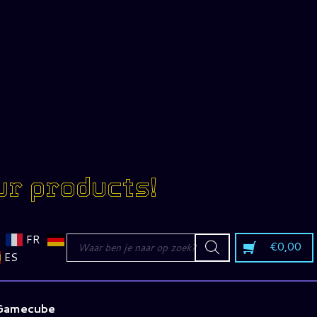
ur products!
Producten
FR
€
0,00
zoeken
ES
 Gamecube