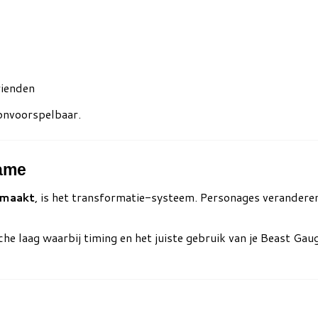
rienden
 onvoorspelbaar.
ame
 maakt
, is het transformatie-systeem. Personages veranderen 
che laag waarbij timing en het juiste gebruik van je Beast Ga