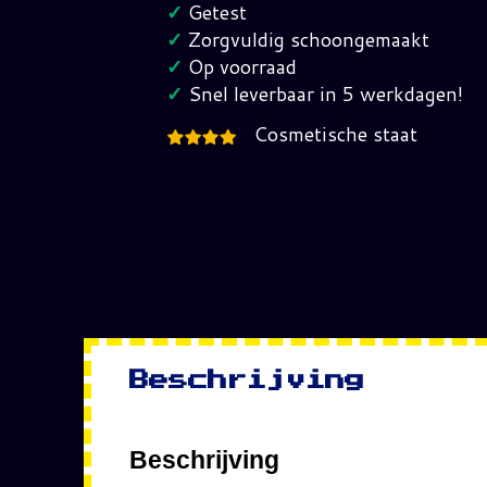
Primal
✓
Getest
Fury
✓
Zorgvuldig schoongemaakt
Nintendo
✓
Op voorraad
Gamecube
✓
Snel leverbaar in 5 werkdagen!
hoeveelheid
Cosmetische staat
Beschrijving
Beschrijving