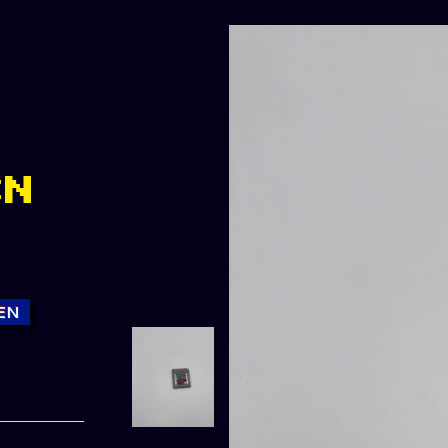
.
CN
EN