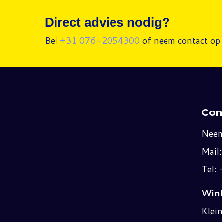
Direct advies nodig?
Bel
+31 076-2054300
of neem contact op 
Con
Neem
Mail
Tel:
Wink
Klei