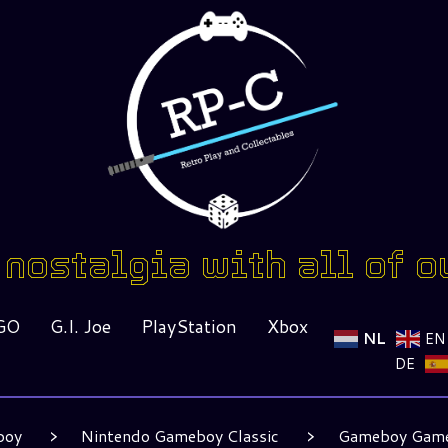
nostalgia with all of o
GO
G.I. Joe
PlayStation
Xbox
NL
EN
DE
boy
Nintendo Gameboy Classic
Gameboy Gam