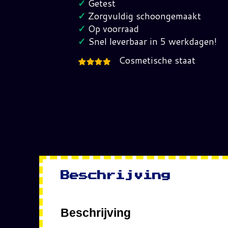
✓
Getest
AM
✓
Zorgvuldig schoongemaakt
GameBoy
✓
Op voorraad
SCN
✓
Snel leverbaar in 5 werkdagen!
hoeveelheid
Cosmetische staat
Beschrijving
Beschrijving