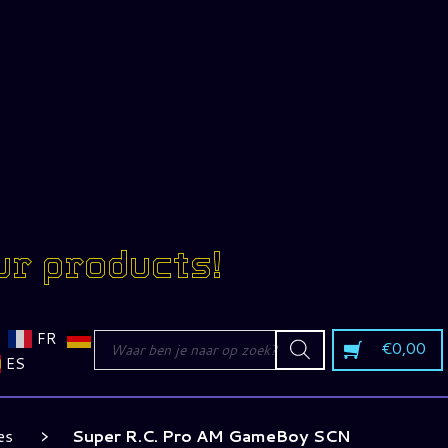
ur products!
Producten
FR
€
0,00
zoeken
ES
es
Super R.C. Pro AM GameBoy SCN