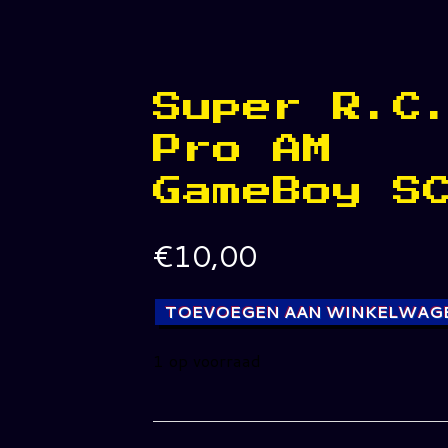
Super R.C
Pro AM
GameBoy S
€
10,00
TOEVOEGEN AAN WINKELWAG
1 op voorraad
Super
R.C.
Pro