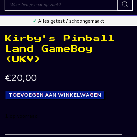
Producten
zoeken
✓
Alles getest / schoongemaakt
Kirby's Pinball
Land GameBoy
(UKV)
€
20,00
TOEVOEGEN AAN WINKELWAGEN
1 op voorraad
Kirby's
Pinball