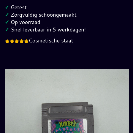
Land
✓
Getest
GameBoy
✓
Zorgvuldig schoongemaakt
(UKV)
✓
Op voorraad
hoeveelheid
✓
Snel leverbaar in 5 werkdagen!
Cosmetische staat