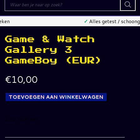
Producten
zoeken
✓
Alles getest / schoongemaakt
Game & Watch
Gallery 3
GameBoy (EUR)
€
10,00
TOEVOEGEN AAN WINKELWAGEN
1 op voorraad
Game
&