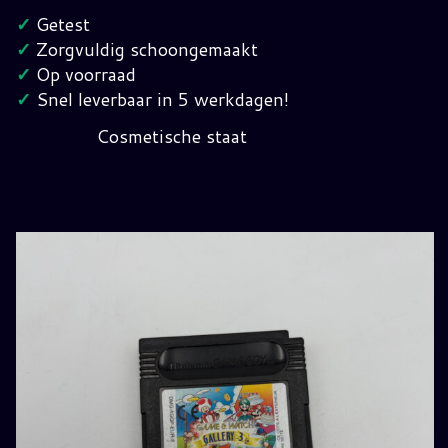
Watch
✓
Getest
Gallery
✓
Zorgvuldig schoongemaakt
3
✓
Op voorraad
GameBoy
✓
Snel leverbaar in 5 werkdagen!
(EUR)
Cosmetische staat
hoeveelheid