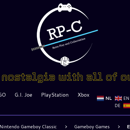
nostalgia with all of o
GO
G.I. Joe
PlayStation
Xbox
NL
EN
DE
Nintendo Gameboy Classic
Gameboy Games
E