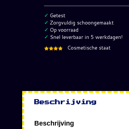
Worm
Jim
✓
Getest
Manace
✓
Zorgvuldig schoongemaakt
2
✓
Op voorraad
the
✓
Snel leverbaar in 5 werkdagen!
Galaxy
Cosmetische staat
GameBoy
(EUR)
hoeveelheid
Beschrijving
Beschrijving