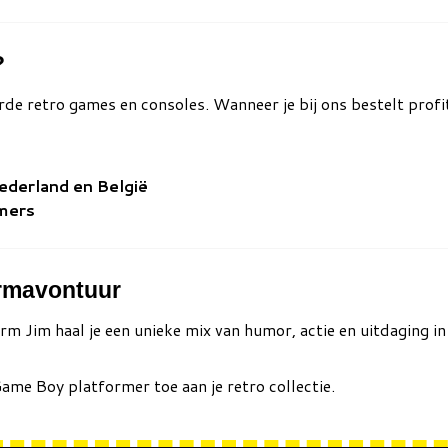
?
rde retro games en consoles. Wanneer je bij ons bestelt profit
Nederland en België
amers
ormavontuur
rm Jim
haal je een unieke mix van humor, actie en uitdaging in
ame Boy platformer toe aan je retro collectie.