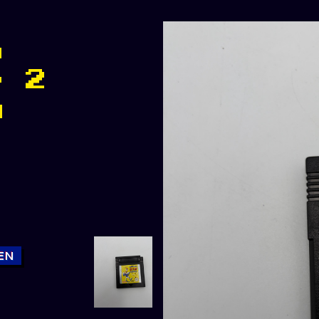
m
e 2
y
EN