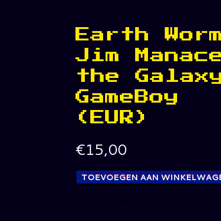
Earth Wor
Jim Manac
the Galax
GameBoy
(EUR)
€
15,00
TOEVOEGEN AAN WINKELWAG
1 op voorraad
Earth