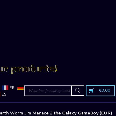
ur products!
Producten
FR
€
0,00
zoeken
ES
arth Worm Jim Manace 2 the Galaxy GameBoy (EUR)