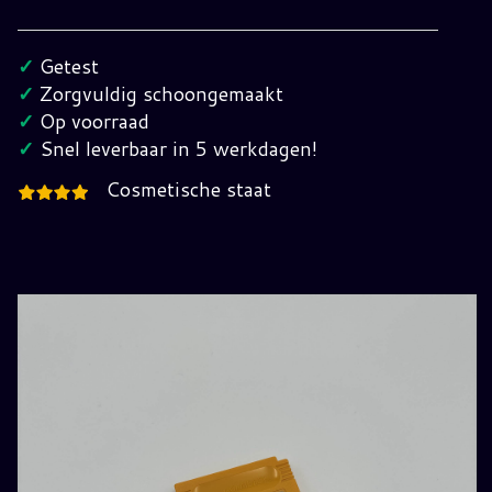
Land
2
✓
Getest
GameBoy
✓
Zorgvuldig schoongemaakt
(EUR)
✓
Op voorraad
hoeveelheid
✓
Snel leverbaar in 5 werkdagen!
Cosmetische staat