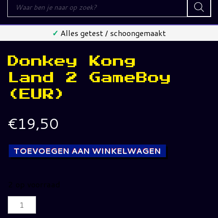
Producten
zoeken
✓
Alles getest / schoongemaakt
Donkey Kong
Land 2 GameBoy
(EUR)
€
19,50
TOEVOEGEN AAN WINKELWAGEN
2 op voorraad
Donkey
Kong