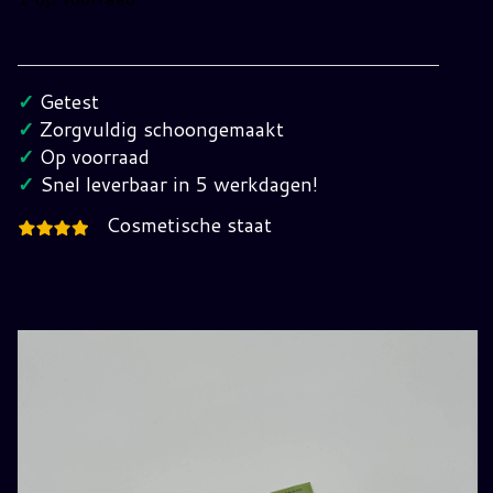
Nintendo
GB
Wario
✓
Getest
Land
✓
Zorgvuldig schoongemaakt
Super
✓
Op voorraad
Mario
✓
Snel leverbaar in 5 werkdagen!
Land
Cosmetische staat
3
FAH
(Pal)
hoeveelheid