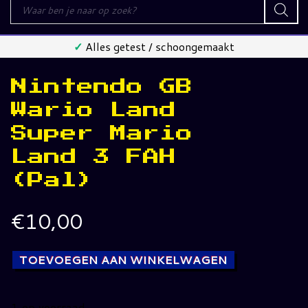
Producten
zoeken
✓
Alles getest / schoongemaakt
Nintendo GB
Wario Land
Super Mario
Land 3 FAH
(Pal)
€
10,00
TOEVOEGEN AAN WINKELWAGEN
1 op voorraad