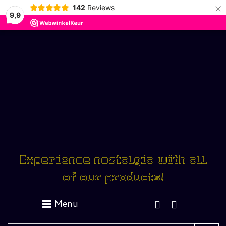
×
142
Reviews
9,9
Experience nostalgia with all
of our products!
Menu