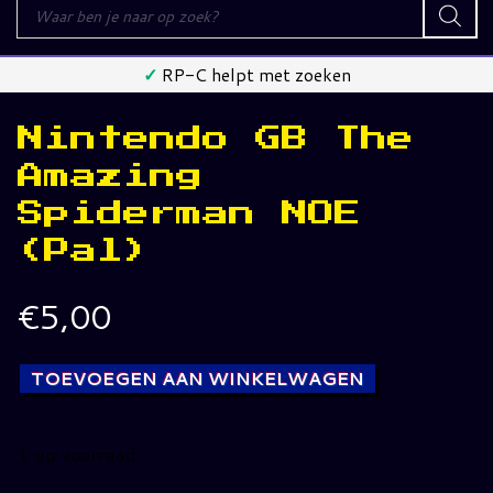
Producten
zoeken
✓
RP-C helpt met zoeken
Nintendo GB The
Amazing
Spiderman NOE
(Pal)
€
5,00
TOEVOEGEN AAN WINKELWAGEN
1 op voorraad
Nintendo