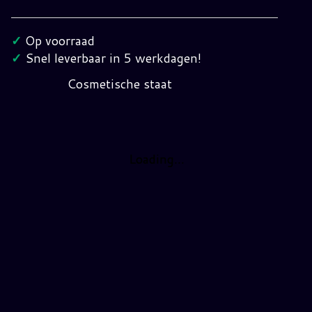
GB
The
✓
Op voorraad
Amazing
✓
Snel leverbaar in 5 werkdagen!
Spiderman
Cosmetische staat
NOE
(Pal)
hoeveelheid
Loading...
Loading...