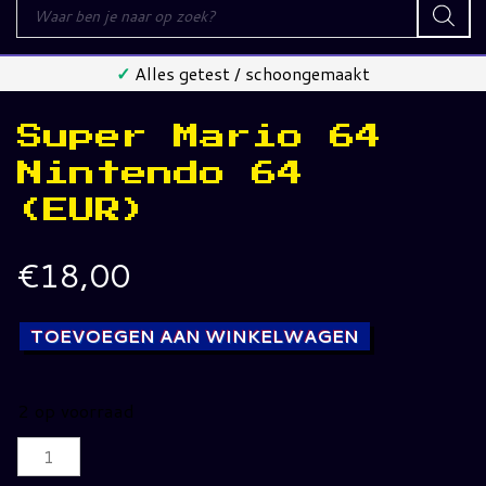
Producten
zoeken
✓
Alles getest / schoongemaakt
Super Mario 64
Nintendo 64
(EUR)
€
18,00
TOEVOEGEN AAN WINKELWAGEN
2 op voorraad
Super
Mario