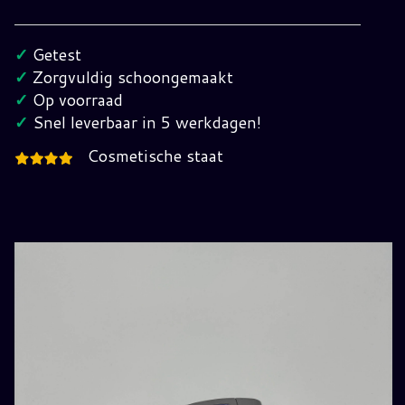
64
Nintendo
✓
Getest
64
✓
Zorgvuldig schoongemaakt
(EUR)
✓
Op voorraad
hoeveelheid
✓
Snel leverbaar in 5 werkdagen!
Cosmetische staat