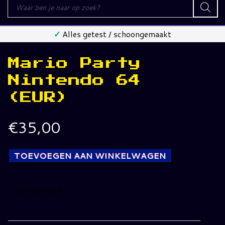
Producten
zoeken
✓
Alles getest / schoongemaakt
Mario Party
Nintendo 64
(EUR)
€
35,00
TOEVOEGEN AAN WINKELWAGEN
1 op voorraad
Mario
Party