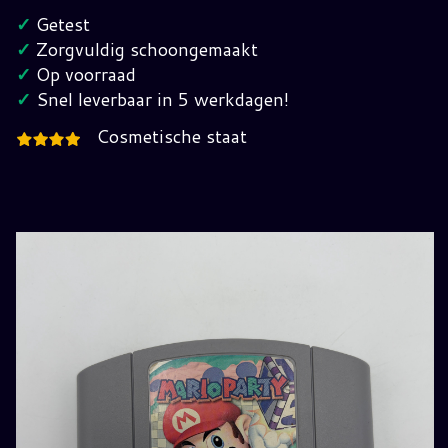
Nintendo
✓
Getest
64
✓
Zorgvuldig schoongemaakt
(EUR)
✓
Op voorraad
hoeveelheid
✓
Snel leverbaar in 5 werkdagen!
Cosmetische staat