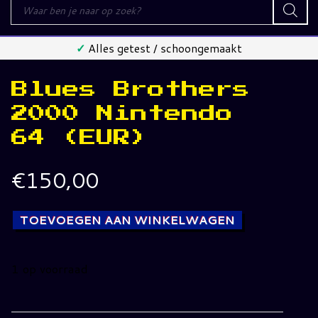
Producten
zoeken
✓
Alles getest / schoongemaakt
Blues Brothers
2000 Nintendo
64 (EUR)
€
150,00
TOEVOEGEN AAN WINKELWAGEN
1 op voorraad
Blues
Brothers