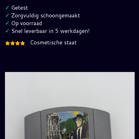
2000
✓
Getest
Nintendo
✓
Zorgvuldig schoongemaakt
64
✓
Op voorraad
(EUR)
✓
Snel leverbaar in 5 werkdagen!
hoeveelheid
Cosmetische staat