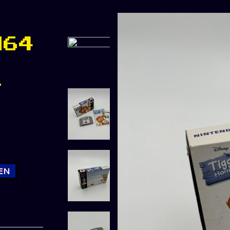
N64
t
EN