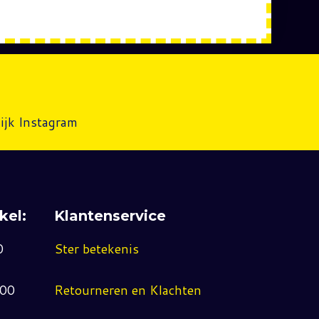
ijk Instagram
kel:
Klantenservice
0
Ster betekenis
:00
Retourneren en Klachten