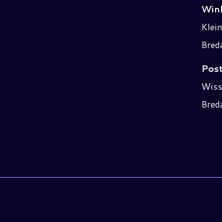
Wink
Klei
Bred
Post
Wiss
Bred