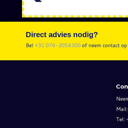
Direct advies nodig?
Bel
+31 076-2054300
of neem contact op 
Con
Neem
Mail
Tel: