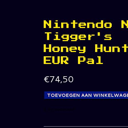
Nintendo 
Tigger's
Honey Hun
EUR Pal
€
74,50
TOEVOEGEN AAN WINKELWAG
1 op voorraad
Nintendo
N64