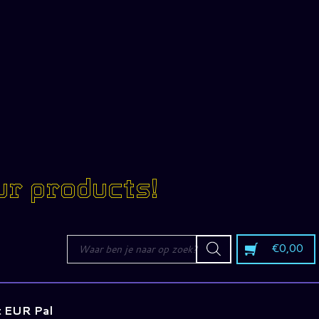
ur products!
Producten
€
0,00
zoeken
t EUR Pal