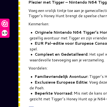
Plezier met Tigger – Nintendo N64 Tigg
Voeg een vrolijk tintje toe aan je gamecoll
Tigger’s Honey Hunt brengt de speelse char
Kenmerken:
Originele Nintendo N64 Tigger’s H
9,9
gezellig avontuur met Tigger en zijn vriende
EUR Pal-editie voor Europese Conso
spel.
Compleet en Gedetailleerd:
Het spel w
waardevolle toevoeging aan je verzameling.
Voordelen:
Familievriendelijk Avontuur:
Tigger’s H
Exclusieve Europese Editie:
Voeg deze 
de Poeh.
Beperkte Voorraad:
Mis niet de kans o
gezicht met Tigger’s Honey Hunt op je N64