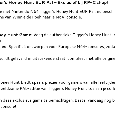
er’s Honey Hunt EUR Pal – Exclusief bij RP-C.shop!
ectie met Nintendo N64 Tigger’s Honey Hunt EUR Pal, nu besch
me van Winnie de Poeh naar je N64-console.
oney Hunt Game:
Voeg de authentieke Tigger’s Honey Hunt-ga
n.
les:
Specifiek ontworpen voor Europese N64-consoles, zodat j
ordt geleverd in uitstekende staat, compleet met alle origin
oney Hunt biedt speels plezier voor gamers van alle leeftijde
zeldzame PAL-editie van Tigger’s Honey Hunt toe aan je colle
m deze exclusieve game te bemachtigen. Bestel vandaag nog bi
-console!