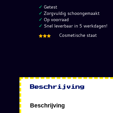
Tigger's
✓
Getest
Honey
✓
Zorgvuldig schoongemaakt
Hunt
✓
Op voorraad
EUR
✓
Snel leverbaar in 5 werkdagen!
Pal
Cosmetische staat
hoeveelheid
Beschrijving
Beschrijving