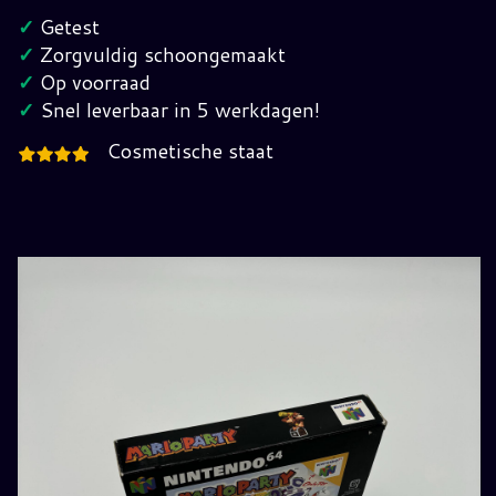
Mario
✓
Getest
Party
✓
Zorgvuldig schoongemaakt
EUR
✓
Op voorraad
Pal
✓
Snel leverbaar in 5 werkdagen!
hoeveelheid
Cosmetische staat