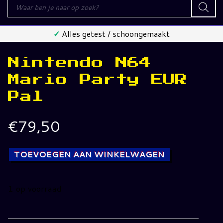
Producten
zoeken
✓
Alles getest / schoongemaakt
Nintendo N64
Mario Party EUR
Pal
€
79,50
TOEVOEGEN AAN WINKELWAGEN
1 op voorraad
Nintendo
N64