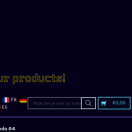
ur products!
Producten
FR
€
0,00
zoeken
ES
ndo 64