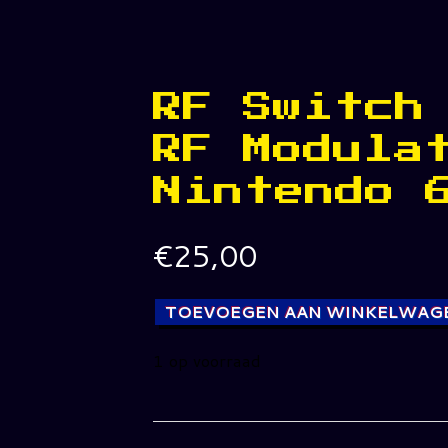
RF Switch
RF Modula
Nintendo 
€
25,00
TOEVOEGEN AAN WINKELWAG
1 op voorraad
RF
Switch
/