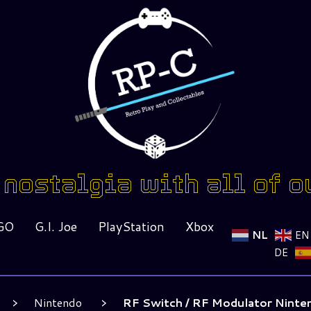
nostalgia with all of o
GO
G.I. Joe
PlayStation
Xbox
NL
EN
DE
Nintendo
RF Switch / RF Modulator Ninte