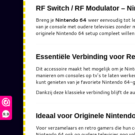
RF Switch / RF Modulator – Ni
Breng je
Nintendo 64
weer eenvoudig tot l
van je console met oudere televisies zonde
originele Nintendo 64 setup compleet wille
Essentiële Verbinding voor R
Dit accessoire maakt het mogelijk om je Nint
manieren om consoles op tv’s te laten werke
kunt genieten van je favoriete Nintendo 64-
Dankzij deze klassieke verbinding blijft de a
9,9
Ideaal voor Originele Nintend
Voor verzamelaars en retro gamers die hun con
Nintendo 64 ook op oudere televisies nog voll