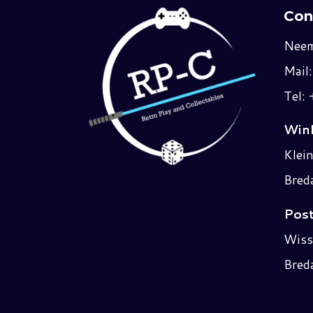
Con
Neem
Mail
Tel:
Wink
Klei
Bred
Post
Wiss
Bred