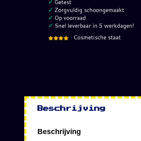
✓
Getest
RF
✓
Zorgvuldig schoongemaakt
Modulator
✓
Op voorraad
Nintendo
✓
Snel leverbaar in 5 werkdagen!
64
Cosmetische staat
hoeveelheid
Beschrijving
Beschrijving