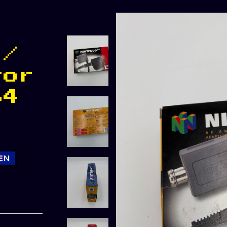
 /
tor
64
EN