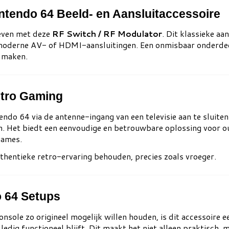
ntendo 64 Beeld- en Aansluitaccessoire
even met deze
RF Switch / RF Modulator
. Dit klassieke aa
r moderne AV- of HDMI-aansluitingen. Een onmisbaar onderdee
n maken.
etro Gaming
endo 64 via de antenne-ingang van een televisie aan te sluite
n. Het biedt een eenvoudige en betrouwbare oplossing voor 
games.
uthentieke retro-ervaring behouden, precies zoals vroeger.
o 64 Setups
sole zo origineel mogelijk willen houden, is dit accessoire e
edig functioneel blijft. Dit maakt het niet alleen praktisch,