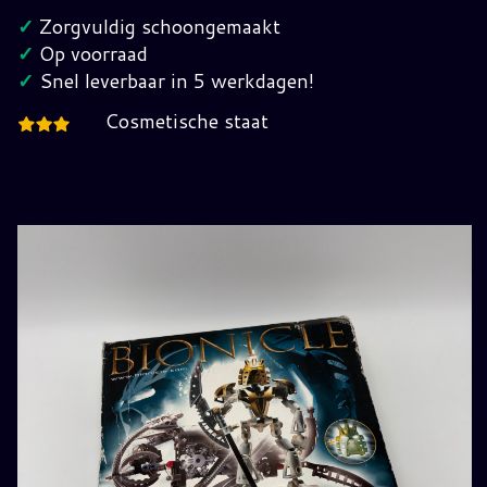
8596
✓
Zorgvuldig schoongemaakt
Compleet
✓
Op voorraad
in
✓
Snel leverbaar in 5 werkdagen!
Verpakking
Cosmetische staat
hoeveelheid