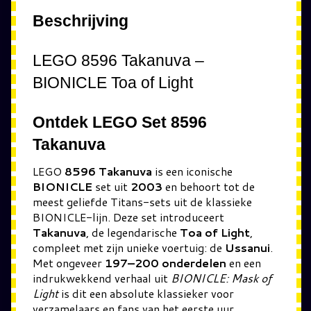
Beschrijving
LEGO 8596 Takanuva –
BIONICLE Toa of Light
Ontdek LEGO Set 8596
Takanuva
LEGO
8596 Takanuva
is een iconische
BIONICLE
set uit
2003
en behoort tot de
meest geliefde Titans-sets uit de klassieke
BIONICLE-lijn. Deze set introduceert
Takanuva
, de legendarische
Toa of Light
,
compleet met zijn unieke voertuig: de
Ussanui
.
Met ongeveer
197–200 onderdelen
en een
indrukwekkend verhaal uit
BIONICLE: Mask of
Light
is dit een absolute klassieker voor
verzamelaars en fans van het eerste uur.