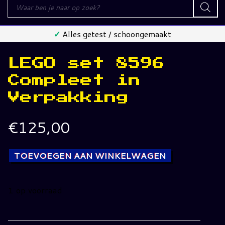
Producten
zoeken
✓
Alles getest / schoongemaakt
LEGO set 8596
Compleet in
Verpakking
€
125,00
TOEVOEGEN AAN WINKELWAGEN
1 op voorraad
LEGO
set