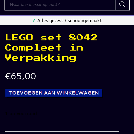
Producten
zoeken
✓
Alles getest / schoongemaakt
LEGO set 8042
Compleet in
Verpakking
€
65,00
TOEVOEGEN AAN WINKELWAGEN
1 op voorraad
LEGO
set