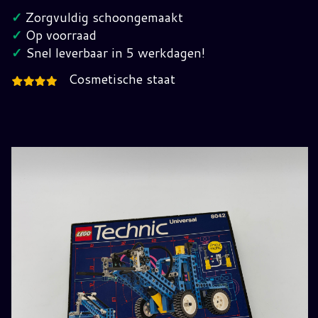
8042
✓
Zorgvuldig schoongemaakt
Compleet
✓
Op voorraad
in
✓
Snel leverbaar in 5 werkdagen!
Verpakking
Cosmetische staat
hoeveelheid