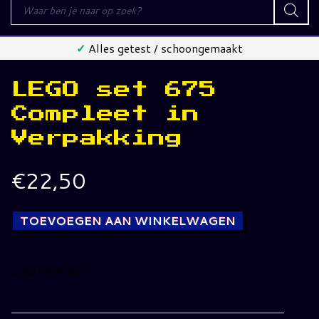
Producten
zoeken
✓
Alles getest / schoongemaakt
LEGO set 675
Compleet in
Verpakking
€
22,50
TOEVOEGEN AAN WINKELWAGEN
1 op voorraad
LEGO
set