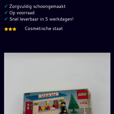
675
✓
Zorgvuldig schoongemaakt
Compleet
✓
Op voorraad
in
✓
Snel leverbaar in 5 werkdagen!
Verpakking
Cosmetische staat
hoeveelheid