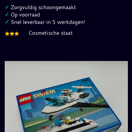
6344
✓
Zorgvuldig schoongemaakt
Compleet
✓
Op voorraad
In
✓
Snel leverbaar in 5 werkdagen!
Verpakking
Cosmetische staat
hoeveelheid