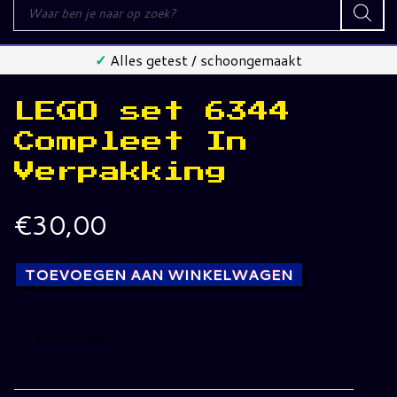
Producten
zoeken
✓
Alles getest / schoongemaakt
LEGO set 6344
Compleet In
Verpakking
€
30,00
TOEVOEGEN AAN WINKELWAGEN
1 op voorraad
LEGO
set