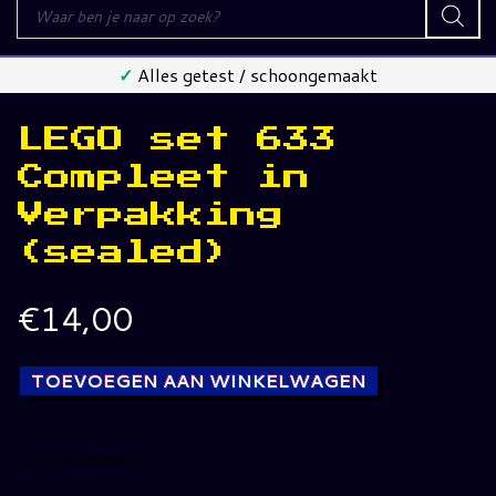
Producten
zoeken
✓
Alles getest / schoongemaakt
LEGO set 633
Compleet in
Verpakking
(sealed)
€
14,00
TOEVOEGEN AAN WINKELWAGEN
1 op voorraad
LEGO