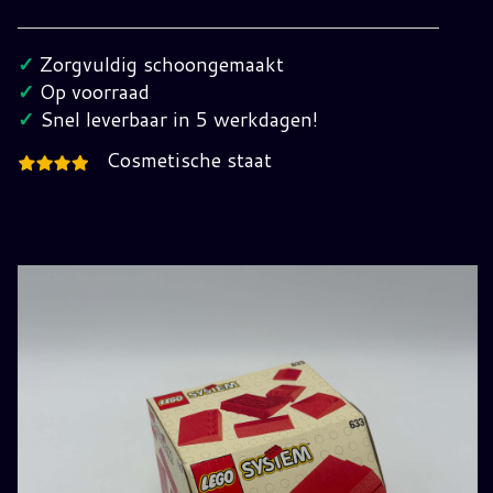
set
633
✓
Zorgvuldig schoongemaakt
Compleet
✓
Op voorraad
in
✓
Snel leverbaar in 5 werkdagen!
Verpakking
Cosmetische staat
(sealed)
hoeveelheid