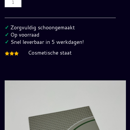
Bouwplaat
met
bocht
✓
Zorgvuldig schoongemaakt
(doorgetrokken
✓
Op voorraad
streep)
✓
Snel leverbaar in 5 werkdagen!
hoeveelheid
Cosmetische staat