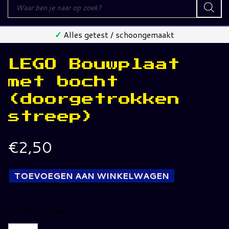
Producten
zoeken
✓
Alles getest / schoongemaakt
LEGO Bouwplaat
met bocht
(doorgetrokken
streep)
€
2,50
TOEVOEGEN AAN WINKELWAGEN
17 op voorraad
LEGO