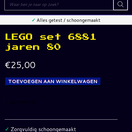
Producten
zoeken
✓
Alles getest / schoongemaakt
LEGO set 6881
jaren 80
€
25,00
TOEVOEGEN AAN WINKELWAGEN
1 op voorraad
LEGO
set
6881
✓
Zorgvuldig schoongemaakt