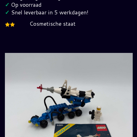
jaren
✓
Op voorraad
80
✓
Snel leverbaar in 5 werkdagen!
hoeveelheid
Cosmetische staat