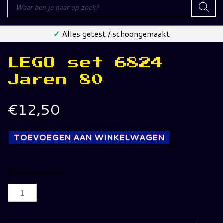
Producten
zoeken
✓
Alles getest / schoongemaakt
LEGO set 6824
Jaren 80
€
12,50
TOEVOEGEN AAN WINKELWAGEN
2 op voorraad
LEGO
set
6824