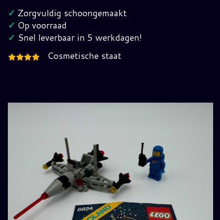
Jaren
✓
Zorgvuldig schoongemaakt
80
✓
Op voorraad
hoeveelheid
✓
Snel leverbaar in 5 werkdagen!
Cosmetische staat