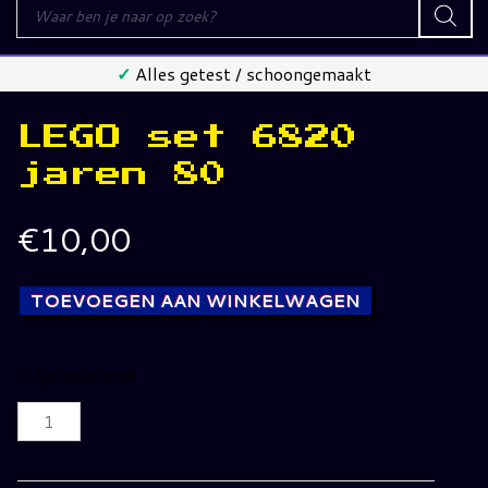
Producten
zoeken
✓
Alles getest / schoongemaakt
LEGO set 6820
jaren 80
€
10,00
TOEVOEGEN AAN WINKELWAGEN
2 op voorraad
LEGO
set
6820