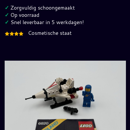
jaren
✓
Zorgvuldig schoongemaakt
80
✓
Op voorraad
hoeveelheid
✓
Snel leverbaar in 5 werkdagen!
Cosmetische staat