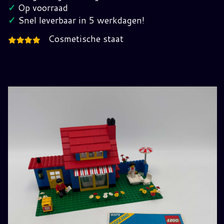
jaren
✓
Op voorraad
80
✓
Snel leverbaar in 5 werkdagen!
hoeveelheid
Cosmetische staat