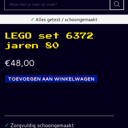
Producten
zoeken
✓
Alles getest / schoongemaakt
LEGO set 6372
jaren 80
€
48,00
TOEVOEGEN AAN WINKELWAGEN
1 op voorraad
LEGO
set
6372
✓
Zorgvuldig schoongemaakt