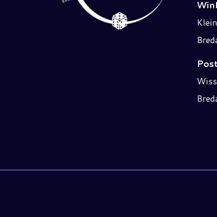
Wink
Klei
Bred
Post
Wiss
Bred