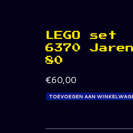
LEGO set
6370 Jare
80
€
60,00
TOEVOEGEN AAN WINKELWAG
1 op voorraad
LEGO
set