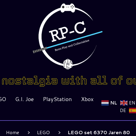
nostalgia with all of o
GO
G.I. Joe
PlayStation
Xbox
NL
EN
DE
Home
LEGO
LEGO set 6370 Jaren 80