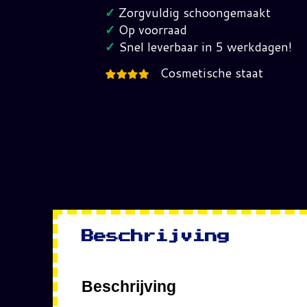
6370
✓
Zorgvuldig schoongemaakt
Jaren
✓
Op voorraad
80
✓
Snel leverbaar in 5 werkdagen!
hoeveelheid
Cosmetische staat
Beschrijving
Beschrijving