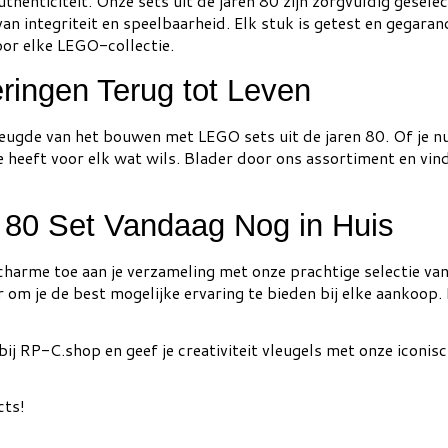
uthenticiteit. Onze sets uit de jaren 80 zijn zorgvuldig gesel
an integriteit en speelbaarheid. Elk stuk is getest en gegara
or elke LEGO-collectie.
ringen Terug tot Leven
reugde van het bouwen met LEGO sets uit de jaren 80. Of je 
tie heeft voor elk wat wils. Blader door ons assortiment en vi
80 Set Vandaag Nog in Huis
charme toe aan je verzameling met onze prachtige selectie va
 om je de best mogelijke ervaring te bieden bij elke aankoop
ij RP-C.shop en geef je creativiteit vleugels met onze iconis
cts!