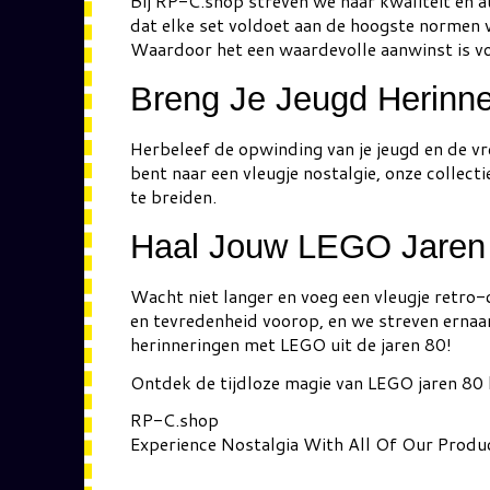
Bij RP-C.shop streven we naar kwaliteit en a
dat elke set voldoet aan de hoogste normen v
Waardoor het een waardevolle aanwinst is vo
Breng Je Jeugd Herinne
Herbeleef de opwinding van je jeugd en de v
bent naar een vleugje nostalgie, onze collec
te breiden.
Haal Jouw LEGO Jaren 
Wacht niet langer en voeg een vleugje retro-
en tevredenheid voorop, en we streven ernaar
herinneringen met LEGO uit de jaren 80!
Ontdek de tijdloze magie van LEGO jaren 80 b
RP-C.shop
Experience Nostalgia With All Of Our Produ