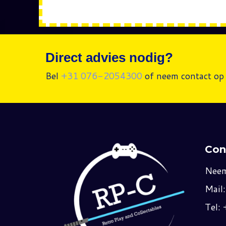
Direct advies nodig?
Bel
+31 076-2054300
of neem contact op 
Con
Neem
Mail
Tel: