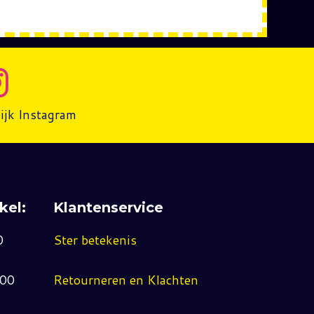
ijk Instagram
kel:
Klantenservice
0
Ster betekenis
:00
Retourneren en Klachten