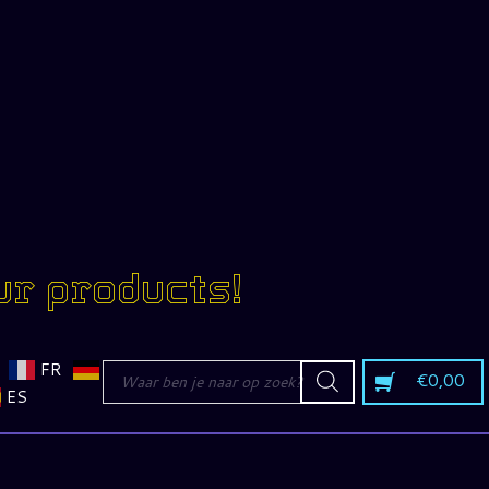
ur products!
Producten
FR
€
0,00
zoeken
ES