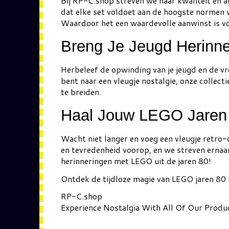
Bij RP-C.shop streven we naar kwaliteit en a
dat elke set voldoet aan de hoogste normen v
Waardoor het een waardevolle aanwinst is vo
Breng Je Jeugd Herinne
Herbeleef de opwinding van je jeugd en de v
bent naar een vleugje nostalgie, onze collec
te breiden.
Haal Jouw LEGO Jaren 
Wacht niet langer en voeg een vleugje retro-
en tevredenheid voorop, en we streven ernaar
herinneringen met LEGO uit de jaren 80!
Ontdek de tijdloze magie van LEGO jaren 80 bi
RP-C.shop
Experience Nostalgia With All Of Our Produ