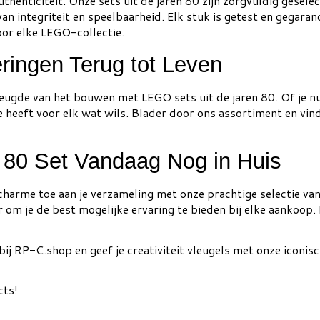
uthenticiteit. Onze sets uit de jaren 80 zijn zorgvuldig gesel
an integriteit en speelbaarheid. Elk stuk is getest en gegara
or elke LEGO-collectie.
ringen Terug tot Leven
reugde van het bouwen met LEGO sets uit de jaren 80. Of je 
tie heeft voor elk wat wils. Blader door ons assortiment en vi
80 Set Vandaag Nog in Huis
charme toe aan je verzameling met onze prachtige selectie va
 om je de best mogelijke ervaring te bieden bij elke aankoop
j RP-C.shop en geef je creativiteit vleugels met onze iconisc
cts!