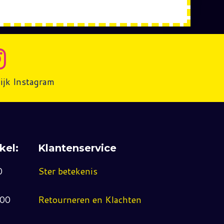
ijk Instagram
kel:
Klantenservice
0
Ster betekenis
:00
Retourneren en Klachten