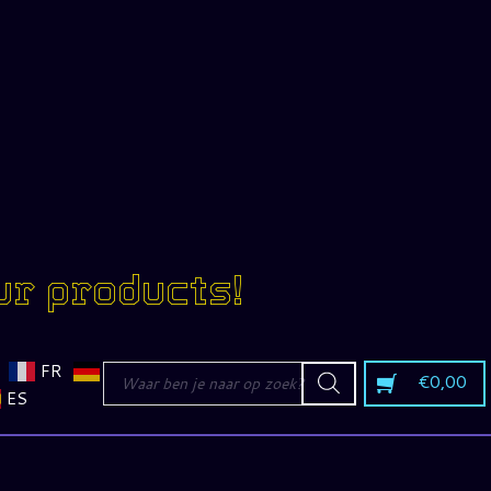
ur products!
Producten
FR
€
0,00
zoeken
ES