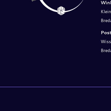
Wink
Klei
Bred
Post
Wiss
Bred