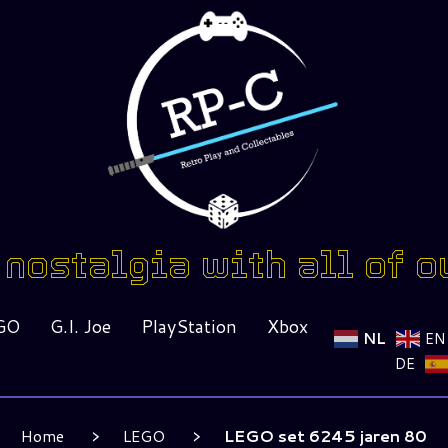
nostalgia with all of o
GO
G.I. Joe
PlayStation
Xbox
NL
EN
DE
Home
LEGO
LEGO set 6245 jaren 80