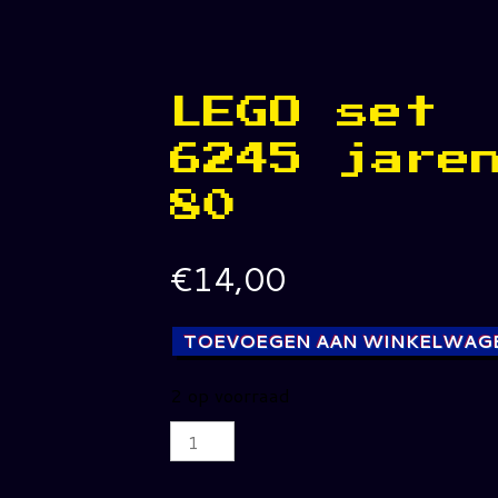
LEGO set
6245 jare
80
€
14,00
TOEVOEGEN AAN WINKELWAG
2 op voorraad
LEGO
set
6245