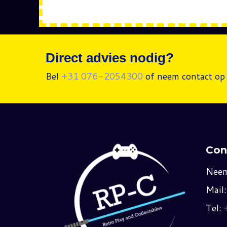
Direct advies nodig?
Bel
+31 076-2054300
of neem contact op 
Con
Neem
Mail
Tel: