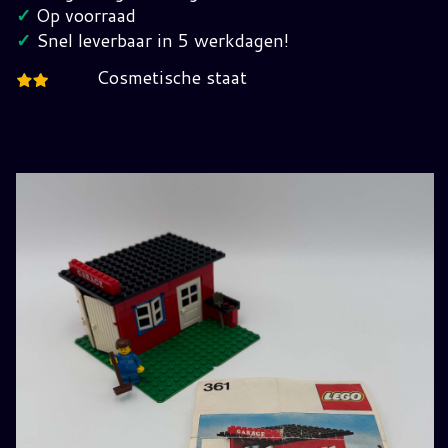
2
✓
Op voorraad
jaren
✓
Snel leverbaar in 5 werkdagen!
70
Cosmetische staat
hoeveelheid