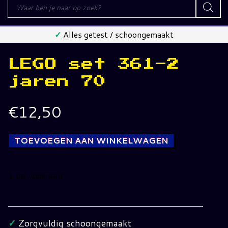
Producten
zoeken
✓
Alles getest / schoongemaakt
LEGO set 361-2
jaren 70
€
12,50
TOEVOEGEN AAN WINKELWAGEN
1 op voorraad
LEGO
set
361-
✓
Zorgvuldig schoongemaakt