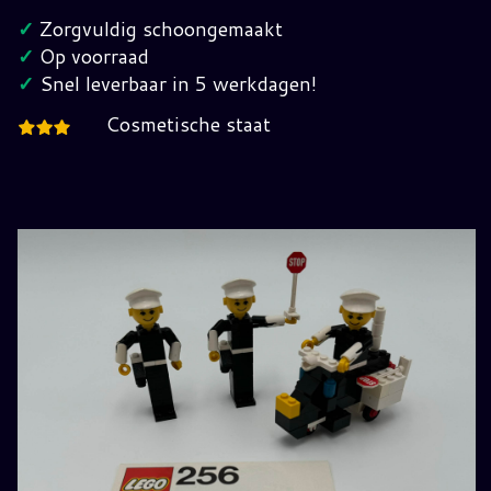
jaren
✓
Zorgvuldig schoongemaakt
70
✓
Op voorraad
hoeveelheid
✓
Snel leverbaar in 5 werkdagen!
Cosmetische staat