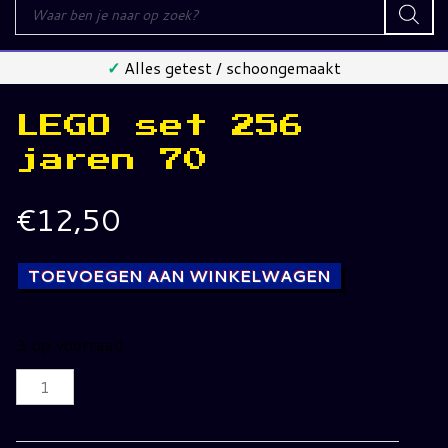
Producten
zoeken
✓
Alles getest / schoongemaakt
LEGO set 256
jaren 70
€
12,50
TOEVOEGEN AAN WINKELWAGEN
3 op voorraad
LEGO
set
256