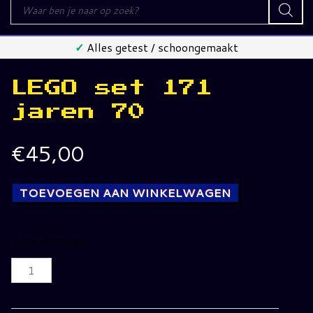
Producten
zoeken
✓
Alles getest / schoongemaakt
LEGO set 171
jaren 70
€
45,00
TOEVOEGEN AAN WINKELWAGEN
2 op voorraad
LEGO
set
171