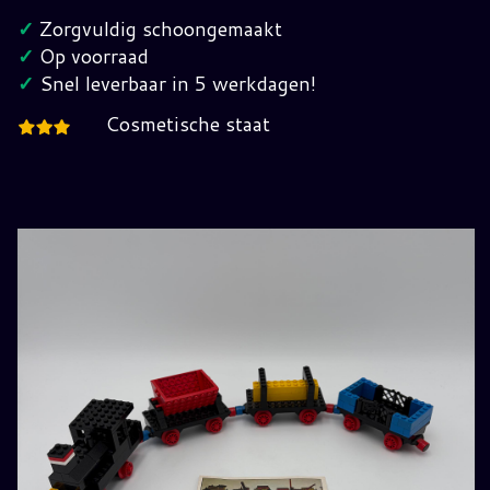
jaren
✓
Zorgvuldig schoongemaakt
70
✓
Op voorraad
hoeveelheid
✓
Snel leverbaar in 5 werkdagen!
Cosmetische staat