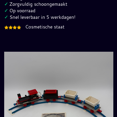
Jaren
✓
Zorgvuldig schoongemaakt
70
✓
Op voorraad
hoeveelheid
✓
Snel leverbaar in 5 werkdagen!
Cosmetische staat