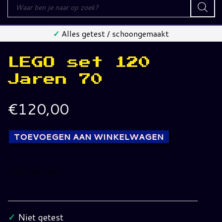
Producten
zoeken
✓
Alles getest / schoongemaakt
LEGO set 120
Jaren 70
€
120,00
TOEVOEGEN AAN WINKELWAGEN
1 op voorraad
LEGO
set
120
✓
Niet getest