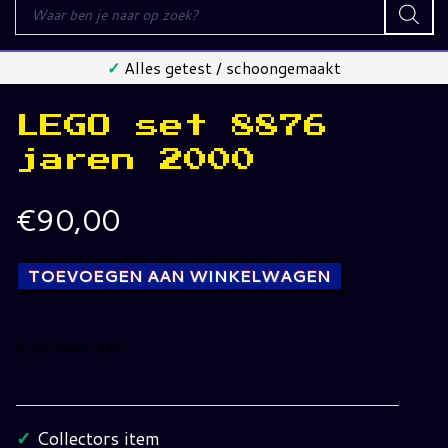
Producten
zoeken
✓
Alles getest / schoongemaakt
LEGO set 8876
jaren 2000
€
90,00
TOEVOEGEN AAN WINKELWAGEN
1 op voorraad
LEGO
set
8876
✓
Collectors item