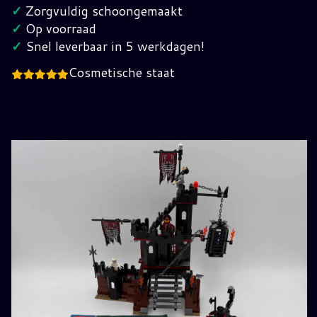
jaren
✓
Zorgvuldig schoongemaakt
2000
✓
Op voorraad
hoeveelheid
✓
Snel leverbaar in 5 werkdagen!
Cosmetische staat