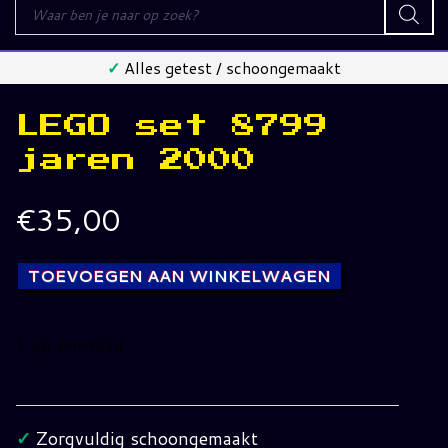
Producten
zoeken
✓
Alles getest / schoongemaakt
LEGO set 8799
jaren 2000
€
35,00
TOEVOEGEN AAN WINKELWAGEN
1 op voorraad
LEGO
set
8799
✓
Zorgvuldig schoongemaakt