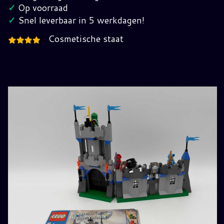
jaren
✓
Op voorraad
2000
✓
Snel leverbaar in 5 werkdagen!
hoeveelheid
Cosmetische staat