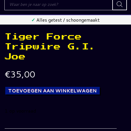
Producten
zoeken
✓
Alles getest / schoongemaakt
Tiger Force
Tripwire G.I.
Joe
€
35,00
TOEVOEGEN AAN WINKELWAGEN
1 op voorraad
Tiger
Force