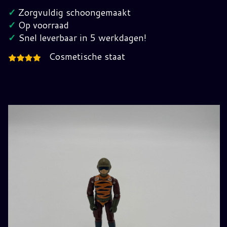
Tripwire
✓
Zorgvuldig schoongemaakt
G.I.
✓
Op voorraad
Joe
✓
Snel leverbaar in 5 werkdagen!
hoeveelheid
Cosmetische staat