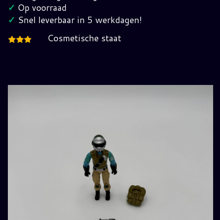
G.I.
✓
Op voorraad
Joe
✓
Snel leverbaar in 5 werkdagen!
hoeveelheid
Cosmetische staat