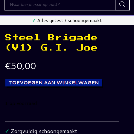
Producten
zoeken
✓
Alles getest / schoongemaakt
Steel Brigade
(V1) G.I. Joe
€
50,00
TOEVOEGEN AAN WINKELWAGEN
1 op voorraad
Steel
Brigade
(V1)
✓
Zorgvuldig schoongemaakt